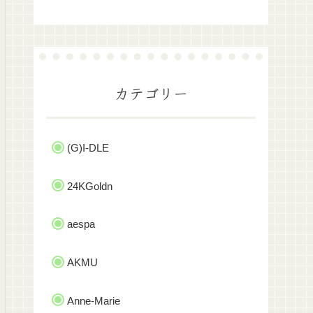
カテゴリー
(G)I-DLE
24KGoldn
aespa
AKMU
Anne-Marie