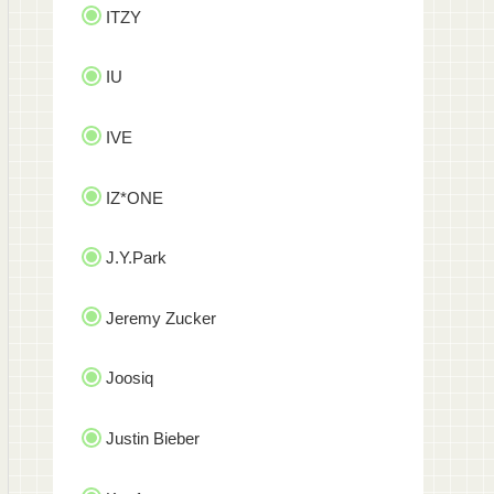
ITZY
IU
IVE
IZ*ONE
J.Y.Park
Jeremy Zucker
Joosiq
Justin Bieber