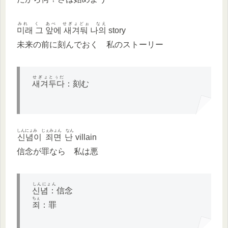
みれ く あぺ せぎょどぉ なえ
미래 그 앞에 새겨둬 나의
story
未来の前に刻んでおく 私のストーリー
せぎょとぅだ
새겨두다
：刻む
しんにょみ じぇみょん なん
신념이 죄면 난
villain
信念が罪なら 私は悪
しんにょん
신념：
信念
ちぇ
죄
：罪