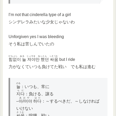
I’m not that cinderella type of a girl
シンデレラみたいな少女じゃないわ
Unforgiven yes I was bleeding
そう私は苦しんでいたの
ひもぷし ぬる じょやま ねっとん っさうむ
힘없이 늘 져야만 했던 싸움
but I ride
力がなくていつも負けてた戦い でも私は進む
のる
늘
：いつも、常に
ちだ
지다
：負ける、譲る
あおや はだ
–
아/어야 하다
：～するべきだ、～しなければ
いけない
さうむ
싸움
：喧嘩、戦い