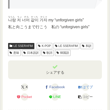
ならん ちょ のも かっち かじゃ
나랑 저 너머 같이 가자
my “unforgiven girls”
私と向こうまで行こう 私の “unforgiven girls”
LE SSERAFIM
K-POP
LE SSERAFIM
和訳
意味
日本語訳
歌詞
韓国語
シェアする
X
Facebook
はてブ
Pocket
LINE
コピー