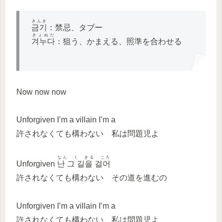
きんき
금기
：禁忌、タブー
きょぬだ
겨누다
：狙う、かまえる、照準を合わせる
Now now now
Unforgiven I’m a villain I’m a
許されなくても構わない 私は問題児よ
なん く きる ころ
Unforgiven
난 그 길을 걸어
許されなくても構わない その道を進むの
Unforgiven I’m a villain I’m a
許されなくても構わない 私は問題児よ