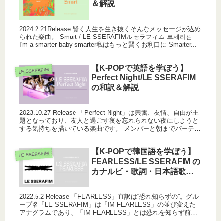
＆解説
2024.2.21Release 賢く人生を生き抜くそんなメッセージが込め
られた楽曲。 Smart / LE SSERAFIMルセラフィム 르세라핌
I'm a smarter baby smarter私はもっと賢くお利口に Smarter...
【K-POPで英語を学ぼう】
LE SSERAFIM
Perfect Night/LE SSERAFIM
の和訳＆解説
2023.10.27 Release 「Perfect Night」は興奮、友情、自由が主
題となっており、友人と過ごす夜を忘れられない夜にしようと
する気持ちを描いている楽曲です。 メンバーと朝までパーティ
ーを計画しているわくわくや、交通渋滞...
【K-POPで韓国語を学ぼう】
LE SSERAFIM
FEARLESS/LE SSERAFIM の
カナルビ・歌詞・日本語歌
詞・和訳
2022.5.2 Release 「FEARLESS」直訳は“恐れ知らずの”。グル
ープ名「LE SSERAFIM」は「IM FEARLESS」の並び変えた
アナグラムであり、「IM FEARLESS」とは恐れを知らず前に
進むという強い意志を示...