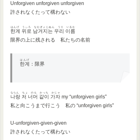
Unforgiven unforgiven unforgiven
許されなくたって構わない
はんげ うぃろ なむぎょじぬん うり いるむ
한계 위로 남겨지는 우리 이름
限界の上に残される 私たちの名前
はんげ
한계
：限界
ならん ちょ のも かっち かじゃ
나랑 저 너머 같이 가자
my “unforgiven girls”
私と向こうまで行こう 私の “unforgiven girls”
U-unforgiven-given-given
許されなくたって構わない