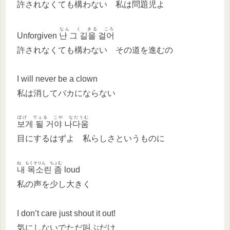
許されなくても構わない 私は問題児よ
なん く きる ころ
Unforgiven
난 그 길을 걸어
許されなくても構わない その道を進むの
I will never be a clown
私は消してバカにならない
ぼげ でぇる こや なだうむ
보게 될 거야 나다움
目にするはずよ 私らしさというものに
ね もくそりん ちょむ
내 목소린 좀
loud
私の声を少し大きく
I don’t care just shout it out!
気にしないでただ叫ぶだけ