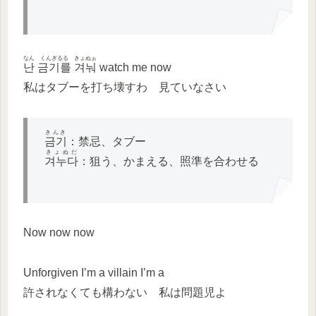
なん くんぎるる きょぬぉ
난 금기를 겨눠
watch me now
私はタブーを打ち壊すわ 見ていなさい
きんき
금기
：禁忌、タブー
きょぬだ
겨누다
：狙う、かまえる、照準を合わせる
Now now now
Unforgiven I’m a villain I’m a
許されなくても構わない 私は問題児よ