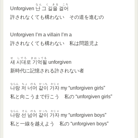
なん く きる ころ
Unforgiven
난 그 길을 걸어
許されなくても構わない その道を進むの
Unforgiven I’m a villain I’m a
許されなくても構わない 私は問題児よ
せ しでろ きおってる
새 시대로 기억될
unforgiven
新時代に記憶される許されない者
ならん ちょ のも かっち かじゃ
나랑 저 너머 같이 가자
my “unforgiven girls”
私と向こうまで行こう 私の “unforgiven girls”
ならん そん のも かっち かじゃ
나랑 선 넘어 같이 가자
my “unforgiven boys”
私と一線を越えよう 私の “unforgiven boys”