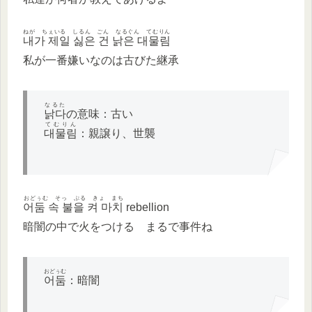
ねが ちぇいる しるん ごん なるぐん てむりん
내가 제일 싫은 건 낡은 대물림
私が一番嫌いなのは古びた継承
なるた
낡다
の意味：古い
てむりん
대물림
：親譲り、世襲
おどぅむ そっ ぷる きょ まち
어둠 속 불을 켜 마치
rebellion
暗闇の中で火をつける まるで事件ね
おどぅむ
어둠
：暗闇