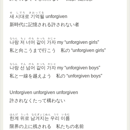
せ しでろ きおってる
새 시대로 기억될
unforgiven
新時代に記憶される許されない者
ならん ちょ のも かっち かじゃ
나랑 저 너머 같이 가자
my “unforgiven girls”
私と向こうまで行こう 私の “unforgiven girls”
ならん そん のも かっち かじゃ
나랑 선 넘어 같이 가자
my “unforgiven boys”
私と一線を越えよう 私の “unforgiven boys”
Unforgiven unforgiven unforgiven
許されなくたって構わない
はんげ うぃろ なむぎょじぬん うり いるむ
한계 위로 남겨지는 우리 이름
限界の上に残される 私たちの名前