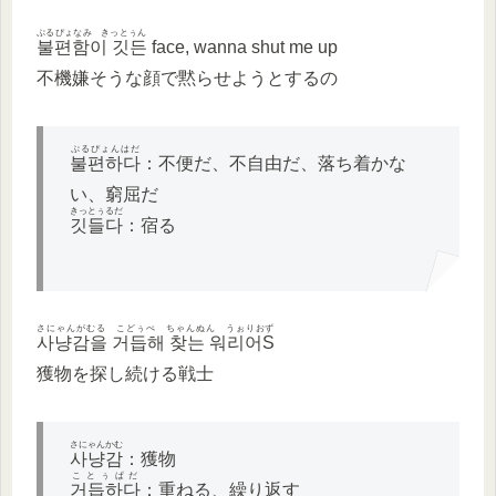
ぷるぴょなみ きっとぅん
불편함이 깃든
face, wanna shut me up
不機嫌そうな顔で黙らせようとするの
ぷるぴょんはだ
불편하다
：不便だ、不自由だ、落ち着かな
い、窮屈だ
きっとぅるだ
깃들다
：宿る
さにゃんがむる こどぅぺ ちゃんぬん うぉりおず
사냥감을 거듭해 찾는 워리어S
獲物を探し続ける戦士
さにゃんかむ
사냥감
：獲物
ことぅぱだ
거듭하다
：重ねる、繰り返す