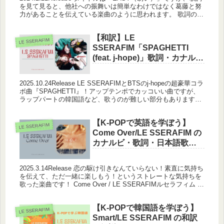
を見て見ると、他社への振舞いは簡単なわけではなく葛藤と努
力があることを伝えている楽曲のように思われます。 歌詞の中
に何度も「I make it look easy（...
【和訳】LE
LE SSERAFIM
SSERAFIM「SPAGHETTI
(feat. j-hope)」歌詞・カナルビ
｜韓国語フレーズ解説も！
2025.10.24Release LE SSERAFIMとBTSのj-hopeの超豪華コラ
ボ曲『SPAGHETTI』！アップテンポでカッコいい曲ですが、
ラップパートの韓国語など、歌うのが難しい部分もありますよ
ね。この記事では、ネイティブ発...
【K-POPで英語を学ぼう】
LE SSERAFIM
Come Over/LE SSERAFIM の
カナルビ・歌詞・日本語歌
詞・和訳
2025.3.14Release 恋の駆け引きなんていらない！素直に気持ち
を伝えて、ただ一緒に楽しもう！というストレートな気持ちを
歌った楽曲です！ Come Over / LE SSERAFIMルセラフィム 르
세라핌 No lying wh...
【K-POPで韓国語を学ぼう】
LE SSERAFIM
Smart/LE SSERAFIM の和訳