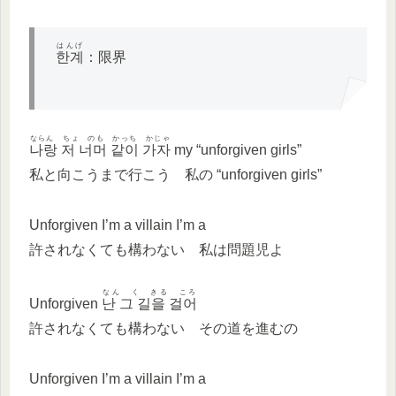
はんげ
한계
：限界
ならん ちょ のも かっち かじゃ
나랑 저 너머 같이 가자
my “unforgiven girls”
私と向こうまで行こう 私の “unforgiven girls”
Unforgiven I’m a villain I’m a
許されなくても構わない 私は問題児よ
なん く きる ころ
Unforgiven
난 그 길을 걸어
許されなくても構わない その道を進むの
Unforgiven I’m a villain I’m a