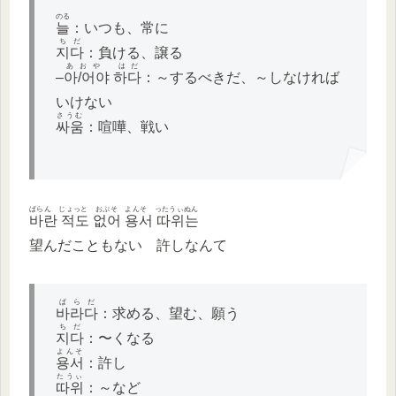
のる
늘
：いつも、常に
ちだ
지다
：負ける、譲る
あおや はだ
–
아/어야 하다
：～するべきだ、～しなければ
いけない
さうむ
싸움
：喧嘩、戦い
ぱらん じょっと おぷそ よんそ ったうぃぬん
바란 적도 없어 용서 따위는
望んだこともない 許しなんて
ぱらだ
바라다
：求める、望む、願う
ちだ
지다
：〜くなる
よんそ
용서
：許し
たうぃ
따위
：～など