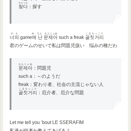
ちゃった
찾다
：探す
のえ
め なん むんじぇあ
こるちっこり
너의
game
에 난 문제아
such a freak
골칫거리
君のゲームのせいで私は問題児扱い 悩みの種だわ
むんじぇあ
문제아
：問題児
such a：～のようだ
freak：変わり者、社会の主流じゃない人
こるちっこり
골칫거리
：厄介者、厄介な問題
Let me tell you ‘bout LE SSERAFIM
私達が何者か教えてあげるよ