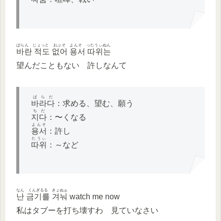
ぱらん じょっと おぷそ よんそ ったうぃぬん
바란 적도 없어 용서 따위는
望んだこともない 許しなんて
ぱらだ
바라다
：求める、望む、願う
ちだ
지다
：〜くなる
よんそ
용서
：許し
たうぃ
따위
：～など
なん くんぎるる きょぬぉ
난 금기를 겨눠
watch me now
私はタブーを打ち壊すわ 見ていなさい