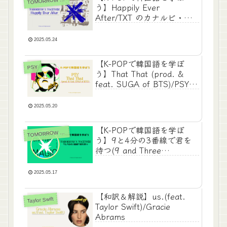
T
う】Happily Ever
After/TXT のカナルビ・歌
詞・日本語歌詞・和訳
2025.05.24
【K-POPで韓国語を学ぼ
PSY
う】That That (prod. &
feat. SUGA of BTS)/PSY
の歌詞和訳＆解説
2025.05.20
【K-POPで韓国語を学ぼ
OMORROW X TOGETHER
T
う】9と4分の3番線で君を
待つ(9 and Three
Quarters)(Run Away)/TXT
の歌詞和訳＆解説
2025.05.17
【和訳＆解説】us.(feat.
Taylor Swift
Taylor Swift)/Gracie
Abrams