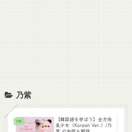
乃紫
【韓国語を学ぼう】全方向
乃紫
美少女（Korean Ver.）/乃
紫 の和訳＆解説