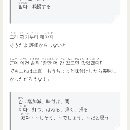
ちゃんた
참다
：我慢する
くれ ぴょんがぷと へやじ
그래 평가부터 해야지
そうだよ 評価からしないと
くんで いごん そるじき
ちょんまん と かん ちょっすみょん ましっけった
근데 이건 솔직
‘
좀만 더 간 쳤으면 맛있겠다
!’
でもこれは正直「もうちょっと味付けしたら美味し
かっただろうな！」
かん
간
：塩加減、味付け、間
ちだ
치다
：打つ、はねる、弾く、張る
けった
–
겠다
：～しそう、～でしょう、～だと思う