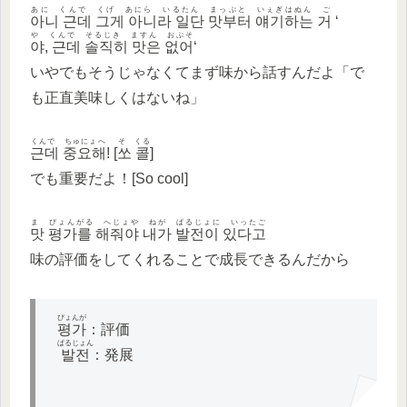
あに くんで くげ あにら いるたん まっぷと いぇぎはぬん ご
아니 근데 그게 아니라 일단 맛부터 얘기하는 거
‘
や くんで そるじき ますん おぷそ
야, 근데 솔직히 맛은 없어
‘
いやでもそうじゃなくてまず味から話すんだよ「で
も正直美味しくはないね」
くんで ちゅにょへ
そ くる
근데 중요해
! [
쏘 콜
]
でも重要だよ！[So cool]
ま ぴょんがる へじょや ねが ぱるじょに いったご
맛 평가를 해줘야 내가 발전이 있다고
味の評価をしてくれることで成長できるんだから
ぴょんが
평가
：評価
ぱるじょん
발전
：発展