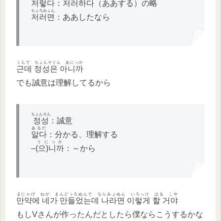
저렇다
：
저러하다
（ああする）の略
ちょろみょん
저러면
：ああしたなら
くんで ちょんそぐん あにっか
근데 정성은 아니까
でも誠意は理解してるから
ちょんそん
정성
：誠意
あるだ
알다
：分かる、理解する
うにっか
–
(으)니까
：～から
まにゃげ ねが まんどぅろぬんで ならみょぬん いろっけ はる こや
만약에 네가 만들었는데 나라면 이렇게 할 거야
もしVさんが作ったんだとしたら僕ならこうするかな