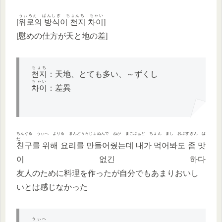
うぃろえ ぱんしぎ ちょんち ちゃい
[
위로의 방식이 천지 차이
]
[慰めの仕方が天と地の差]
ちょち
천지
：天地、とても多い、～ずくし
ちゃい
차이
：差異
ちんぐる うぃへ よりる まんどぅろじょぬんで ねが まごぷぁど ちょん まし おぷすぎん は
だ
친구를 위해 요리를 만들어줬는데 내가 먹어봐도 좀 맛
이 없긴 하다
友人のために料理を作ったが自分でもあまりおいし
いとは感じなかった
うぃへ