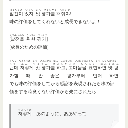
ぱるちょぎ いっち まん ぴょんがる へじょや
발전이 있지, 맛
평
가를 해줘야
!
味の評価をしてくれないと成長できないよ！
ぱるちょぬる うぃはん ぴょんが
[
발전을 위한 평가
]
[成長のための評価]
くんで ちょろっけ まっ ぴょんがる はご こまうむる ぴょひゃなみょん まっ ぴょんがはる
って あん ちょうん ぴょんがぷと もんじょ はみょぬん
근데 저렇게 맛 평가를 하고, 고마움을 표현하면 맛 평
가할 때 안 좋은 평가부터 먼저 하면
でも味の評価をしてから感謝を表現されたら味の評
価をする時良くない評価から先にされたら
ちょろっけ
저렇게
：あのように、ああやって