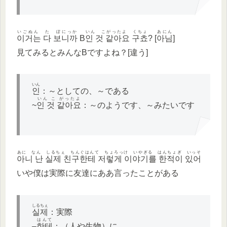
いごぬん た ぽにっか
いん こがったよ くちょ
あにん
이거는 다 보니까
B
인 것 같아요 구쵸
? [
아님
]
見てみるとみんなBですよね？[違う]
いん
인
：～としての、～である
いん こ がったよ
~
인 것 같아요
：～のようです、～みたいです
あに なん しるちぇ ちんぐはんて ちょろっけ いやぎる はんちょぎ いっそ
아니 난 실제 친구한테 저렇게 이야기를 한적이 있어
いや僕は実際に友達にああ言ったことがある
しるちぇ
실제
：実際
はんて
–
한테
：（人や生物）に