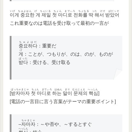
いげ ちゅよはん げ ちぇいる ちょん までぃろ ちょなる った けそ ぱだっそ
이게 중요한 게 제일 첫 마디로 전화를 딱 해서 받았어
これ重要なのは電話を受け取って最初の一言が
ちゅよはだ
중요하다
：重要だ
げ
게
：ことが、つもりが、のは、のが、ものが
ぱった
받다
：受ける、受け取る
ぱっちゃまじゃ ちょん までぃろ はぬん まり むんじぇえ へっしん
[
받자마자 첫 마디로 하는 말이 문제의 핵심
]
[電話の一言目に言う言葉がテーマの重要ポイント]
ちゃまじゃ
–
자마자
：～や否や、～するとすぐ
へっしん