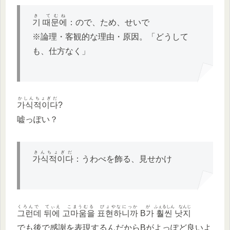
き てむね
기 때문에
：ので、ため、せいで
※論理・客観的な理由・原因。「どうして
も、仕方なく」
かしんちょぎだ
가식적이다
?
嘘っぽい？
きんちょぎだ
가식적이다
：うわべを飾る、見せかけ
くろんで てぃえ こまうむる ぴょやなにっか
が ふぇるしん なんじ
그런데 뒤에 고마움을 표현하니까
B
가 훨씬 낫지
でも後で感謝を表現するんだからBがよっぽど良いよ