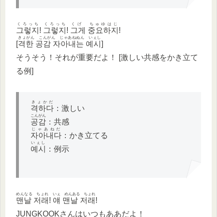
くろっち
くろっち
くげ ちゅゆはじ
그렇지
!
그렇지
!
그게 중요하지
!
きょがん こんがん じゃあねぬん いぇし
[
격한 공감 자아내는 예시
]
そうそう！それが重要だよ！ [激しい共感をかき立て
る例]
きょかだ
격하다
：激しい
こんがん
공감
：共感
じゃあねだ
자아내다
：かき立てる
いぇし
예시
：例示
めんなる ちょれ
いぇ めんある ちょれ
맨날 저래
!
얘 맨날 저래
!
JUNGKOOKさんはいつもああだよ！