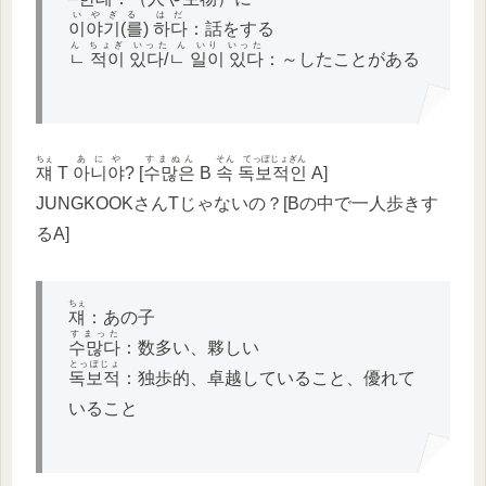
いやぎる はだ
이야기(를) 하다
：話をする
ん ちょぎ いった ん いり いった
ㄴ 적이 있다/ㄴ 일이 있다
：～したことがある
ちぇ
あにや
すまぬん
そん てっぽじょぎん
쟤
T
아니야
? [
수많은
B
속 독보적인
A]
JUNGKOOKさんTじゃないの？[Bの中で一人歩きす
るA]
ちぇ
쟤
：あの子
すまった
수많다
：数多い、夥しい
とっぽじょ
독보적
：独歩的、卓越していること、優れて
いること