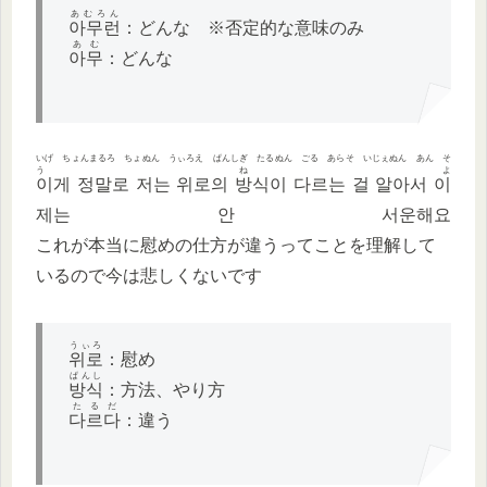
あむろん
아무런
：どんな ※否定的な意味のみ
あむ
아무
：どんな
いげ ちょんまるろ ちょぬん うぃろえ ぱんしぎ たるぬん ごる あらそ いじぇぬん あん そ
うねよ
이게 정말로 저는 위로의 방식이 다르는 걸 알아서 이
제는 안 서운해요
これが本当に慰めの仕方が違うってことを理解して
いるので今は悲しくないです
うぃろ
위로
：慰め
ぱんし
방식
：方法、やり方
たるだ
다르다
：違う