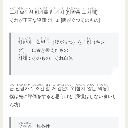
くげ そるじかん およんがる はん こじ
きんばでぅん く ちゃじぇ
그게 솔직한 평가를 한 거지
[
킹받음 그 자체
]
それが正直な評価でしょ [腹が立つそのもの]
きんぱだ
よるぱだ
きん
킹받아
：
열받다
（腹が立つ）を「
킹
（キン
グ）」に置き換えたもの
ちゃじぇ
자체
：そのもの、それ自体
なん そんぴょんが むじょかん はる こ がっとぅんで
ちゃんち あぬん もっちゃん
난 선평가 무조간 할 거 같은데
? [
참지 않는 먹짱
]
僕は先に評価をすると思うけど [我慢はしない食いし
ん坊]
むじょかん
무조간
：無条件