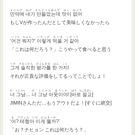
まにゃげ ねが まんどぅろぬんで まし おぷそ
만약에 네가 만들었는데 맛이 없어
もしVが作ったんだとして美味しくなかったら
いごん むぉじ
いろっけ もぐる こがって
‘
어건 뭐지
?’
이렇게 먹을 거 같아
「これは何だろう？」こうやって食べると思う
くげ そるじかん ぴょんがる はん こじ
그게 솔직한 평가를 한 거지
!
それが正直な評価をしてるってことでしょ！
の くにゃん
の くにゃん あうしや
ぱろ ちょるぎょ
너 그냥
…
너 그냥 아웃이야
! [
바로 절교
]
JIMINさんただ…もうアウトだよ！[すぐに絶交]
お てひょな いげ むぉるっか
‘
어? 테형아 이게 뭘까
?’
「お？テヒョン これは何だろう？」