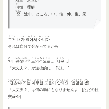
서로
：お互い
いへ
이해
：理解
ちょん
중
：途中、ところ、中、僧、仲、重、衆
くごん ねが あらそ あにっか
그건 내가 알아서 아니까
それは自分で分かってるから
の くぇんちゃんにゃ
とうぃちょぐろ
そうん
‘
너 괜찮냐
?’
도의적으로
… [
서운
…]
「大丈夫？」が道徳的に… [悲し…]
くぇんちゃんにゃ
ぬん あむろん とうみ あんどぇよ
ぴんまりる ぷん
‘
괜찮냐
?’
는 아무런 도움이 안돼요
! [
빈말일 뿐
]
「大丈夫？」は何の助にもなりませんよ！[ただの社
交辞令]