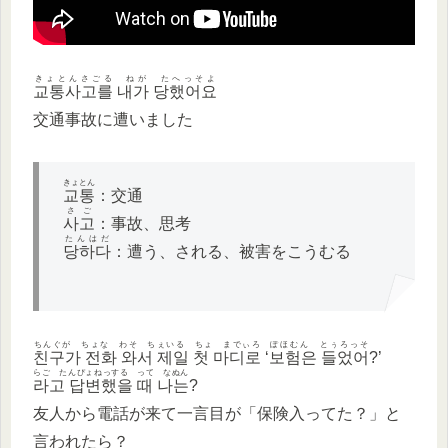
きょとんさごる ねが たへっそよ
교통사고를 내가 당했어요
交通事故に遭いました
きょとん
교통
：交通
さご
사고
：事故、思考
たんはだ
당하다
：遭う、される、被害をこうむる
ちんぐが ちょな わそ ちぇいる ちょ までぃろ
ぽほむん とぅろっそ
친구가 전화 와서 제일 첫 마디로
‘
보험은 들었어
?’
らご たんぴょねっする って なぬん
라고 답변했을 때 나는
?
友人から電話が来て一言目が「保険入ってた？」と
言われたら？