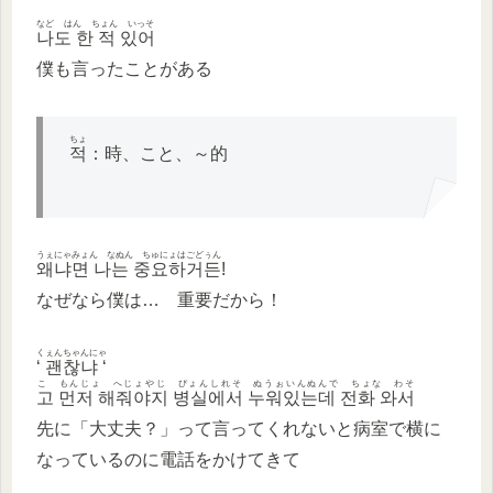
など はん ちょん いっそ
나도 한 적 있어
僕も言ったことがある
ちょ
적
：時、こと、～的
うぇにゃみょん なぬん ちゅにょはごどぅん
왜냐면 나는 중요하거든
!
なぜなら僕は… 重要だから！
くぇんちゃんにゃ
‘
괜찮냐
‘
こ もんじょ へじょやじ ぴょんしれそ ぬうぉいんぬんで ちょな わそ
고 먼저 해줘야지 병실에서 누워있는데 전화 와서
先に「大丈夫？」って言ってくれないと病室で横に
なっているのに電話をかけてきて