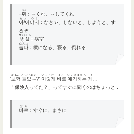
じょ
–
줘
：～くれ、～してくれ
あお やじ
아/어야지
：なきゃ、しないと、しようと、す
るぞ
ぴょんしる
병실
：病室
ぬんた
눕다
：横になる、寝る、倒れる
ぽほん とぅろんにゃ
いろっけ ぱろ いぇぎはぬん げ
‘
보험 들었냐
?’
이렇게 바로 얘기하는 게
…
「保険入ってた？」ってすぐに聞くのはちょっと…
ぱろ
바로
：すぐに、まさに