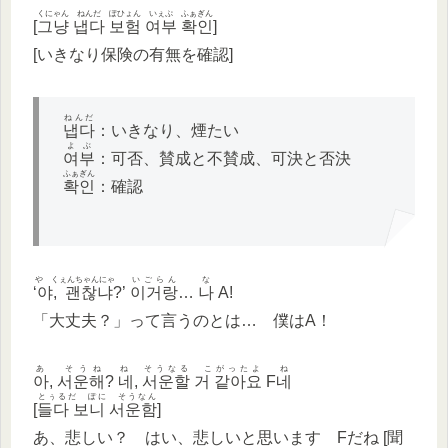
くにゃん ねんだ ぽひょん いぇぷ ふぁぎん
[
그냥 냅다 보험 여부 확인
]
[いきなり保険の有無を確認]
ねんだ
냅다
：いきなり、煙たい
よぶ
여부
：可否、賛成と不賛成、可決と否決
ふぁぎん
확인
：確認
や くぇんちゃんにゃ
いごらん
な
‘
야, 괜찮냐
?’
이거랑
…
나
A!
「大丈夫？」って言うのとは… 僕はA！
あ そうね
ね そうなる こがったよ
ね
아, 서운해
?
네, 서운할 거 같아요
F
네
とぅるだ ぽに そうなん
[
들다 보니 서운함
]
あ、悲しい？ はい、悲しいと思います Fだね [聞