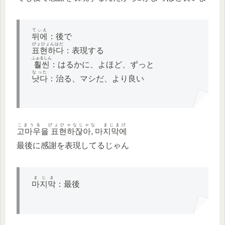
てぃえ
뒤에
：後で
ぴょひょんはだ
표현하다
：表現する
ふぉるしん
훨씬
：はるかに、よほど、ずっと
なった
낫다
：治る、マシだ、より良い
こまうる ぴょひゃなじゃな まじまげ
고마우을 표현하잖아, 마지막에
最後に感謝を表現してるじゃん
まじま
마지막
：最後