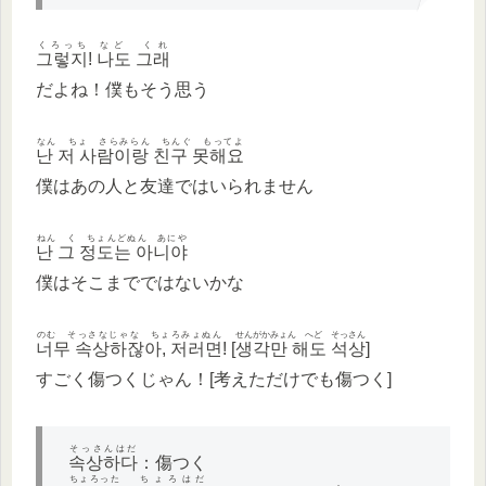
くろっち
など くれ
그렇지
!
나도 그래
だよね！僕もそう思う
なん ちょ さらみらん ちんぐ もってよ
난 저 사람이랑 친구 못해요
僕はあの人と友達ではいられません
ねん く ちょんどぬん あにや
난 그 정도는 아니야
僕はそこまでではないかな
のむ そっさなじゃな ちょろみょぬん
せんがかみょん へど そっさん
너무 속상하잖아, 저러면
! [
생각만 해도 석상
]
すごく傷つくじゃん！[考えただけでも傷つく]
そっさんはだ
속상하다
：傷つく
ちょろった
ちょろはだ