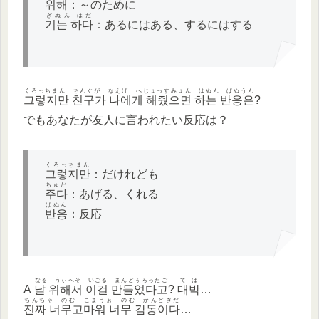
위해
：～のために
ぎぬん はだ
기는 하다
：あるにはある、するにはする
くろっちまん ちんぐが なえげ へじょっすみょん はぬん ぱぬうん
그렇지만 친구가 나에게 해줬으면 하는 반응은
?
でもあなたが友人に言われたい反応は？
くろっちまん
그렇지만
：だけれども
ちゅだ
주다
：あげる、くれる
ぱぬん
반응
：反応
なる うぃへそ いごる まんどぅろったご
てば
A
날 위해서 이걸 만들었다고
?
대박
…
ちんちゃ のむ こまうぉ のむ かんどぎだ
진짜
너무
고마워 너무 감동이다
…