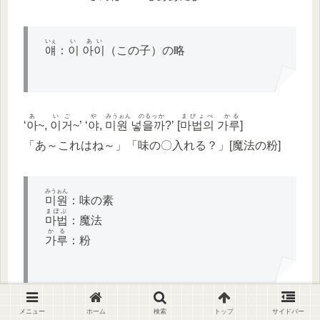
いぇ
い あい
얘
：
이 아이
（この子）の略
あ
いご
や
みうぉん のるっか
まぴょべ かる
‘
아
~,
이거
~’ ‘
야
,
미원 넣을까
?’ [
마법의 가루
]
「あ～これはね～」「味の〇入れる？」[魔法の粉]
みうぉん
미원
：味の素
まぽぷ
마법
：魔法
かる
가루
：粉
ちんぐが よじゅん なはんて むぉんが ふぁなん こっちょろん ぽいん なぬん ちんぐえげ お
メニュー
ホーム
検索
トップ
サイドバー
っとっけ はるっか