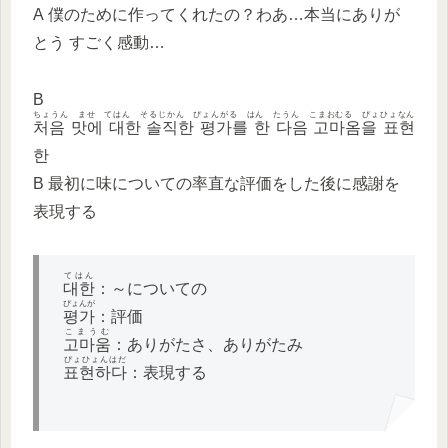
A 僕のために作ってくれたの？わあ…本当にありが
とう すごく感動…
B
ちょうん ませ てはん そるじかん ぴょんがる はん たうん こまおむる ぴょひょなん
처음 맛에 대한 솔직한 평가를 한 다음 고마옴을 표현
한
B 最初に味についての率直な評価をした後に感謝を
表現する
てはん
대한
：～についての
ぴょんが
평가
：評価
こまうむ
고마움
：ありがたさ、ありがたみ
ぴょひょんはだ
표현하다
：表現する