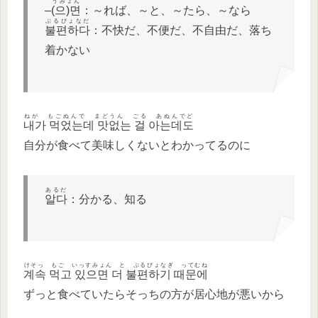
うみょん
–
(으)면
：～れば、～と、～たら、～なら
ぷるぴょなだ
불편하다
：不快だ、不便だ、不自由だ、落ち
着かない
ねが もごぬんで まどうん ごる あぬんでど
내가 먹었는데 맛없는 걸 아는데도
自分が食べて美味しくないとわかってるのに
あるだ
알다
：分かる、知る
けそっ もご いっすみょん と ぷるぴょなぎ ってむね
계속 먹고 있으면 더 불편하기 때문에
ずっと食べていたらそっちの方が居心地が悪いから