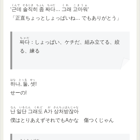
くんで そるじき ちょん ちゃだ
くれ こまうぉ
‘
근데 솔직히 좀 짜다
…
그래 고마워
‘
「正直ちょっとしょっぱいね… でもありがとう」
ちゃだ
짜다
：しょっぱい、ケチだ、組み立てる、絞
る、練る
はな とぅる せっ
하나, 둘, 셋
!
せーの!
なん いるたん くれど
が さんちょぱんじゃな
난 일단 그래도
A
가 상처받잖아
僕はとりあえずそれでもAかな 傷つくじゃん