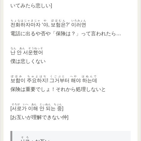
いてみたら悲しい]
ちょなはじゃまじゃ
や ぽほむん
いろみょん
전화하자마자
‘
야, 보험은
?’
이러면
電話に出るや否や「保険は？」って言われたら…
なん あん そうねっそ
난 안 서운했어
僕は悲しくない
ぽほみ ちゅよはぢ
くごぷと へや はぬんで
보함이 주요하지
!
그거부터 해야 하는데
保険は重要でしょ！それから処理しないと
そろが いへ あん とぃぬん ちょん
[
서로가 이해 안 되는 중
]
[お互いが理解できない仲]
そろ