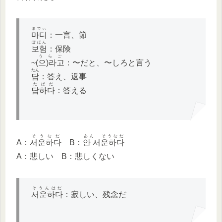
までぃ
마디
：一言、節
ぽほん
보험
：保険
うらご
~
(으)라고
：〜だと、〜しろと言う
たん
답
：答え、返事
たぱだ
답하다
：答える
そうなだ
あん そうなだ
A：
서운하다
B：
안 서운하다
A：悲しい B：悲しくない
そうんはだ
서운하다
：寂しい、残念だ