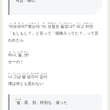
핵심
：核心
よぼせよ
へぬんで
や
ぽほむん とぅろんにゃ
らご はみょん
‘
여보세여
?’
헸는데
‘
야
,
보험은 들었냐
?’
라고 하면
「もしもし？」と言って「保険入ってた？」って言
われたら
はな
とぅる
せっ
하나
,
들
,
셋
!
せーの！
な くにゃん ぴょる せんがぎ おぷそ
나 그냥 별 생각이 없어
僕は何とも思わない
ぴょる
별
：星、別、特別な、違った