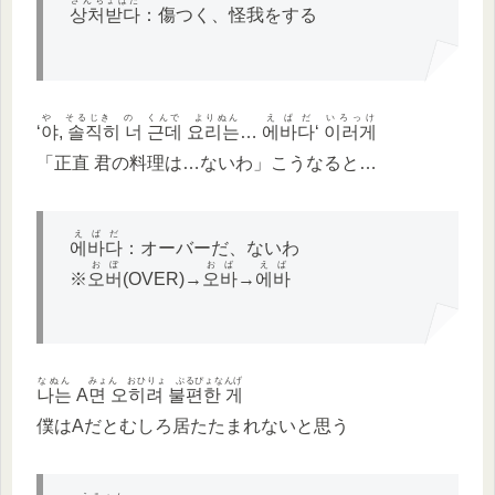
さんちょぱだ
상처받다
：傷つく、怪我をする
や そるじき の くんで よりぬん
えぱだ
いろっけ
‘
야, 솔직히 너 근데 요리는
…
에바다
‘
이러게
「正直 君の料理は…ないわ」こうなると…
えばだ
에바다
：オーバーだ、ないわ
おぼ
おば
えば
※
오버
(OVER)→
오바
→
에바
なぬん
みょん おひりょ ぷるぴょなんげ
나는
A
면 오히려 불편한 게
僕はAだとむしろ居たたまれないと思う