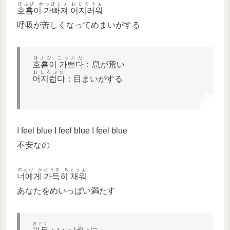
ほふび かっぱじょ
おじろうぉ
호흡이 가빠져
어지러워
呼吸が苦しくなってめまいがする
ほふび こっぷだ
호흡이 가쁘다
：息が荒い
おじろぷた
어지럽다
：目まいがする
I feel blue I feel blue I feel blue
不安なの
のえげ かどぅき ちぇうぉ
너에게 가득히 채워
あなたをめいっぱい満たす
きどく