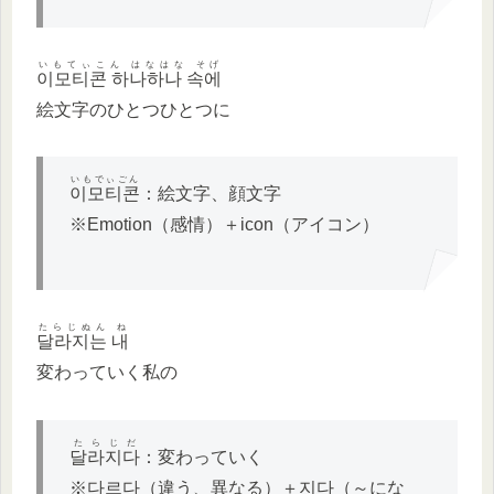
いもてぃこん はなはな そげ
이모티콘 하나하나 속에
絵文字のひとつひとつに
いもでぃごん
이모티콘
：絵文字、顔文字
※Emotion（感情）＋icon（アイコン）
たらじぬん ね
달라지는 내
変わっていく私の
たらじだ
달라지다
：変わっていく
※다르다（違う、異なる）＋지다（～にな