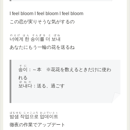
I feel bloom I feel bloom I feel bloom
この恋が実りそうな気がするの
のえげ はん そんぎる と ぼね
너에게 한 송이를 더 보내
あなたにもう一輪の花を送るね
そに
송이
：～本 ※花花を数えるときだけに使わ
れる
ぽねだ
보내다
：送る、過ごす
ぱむせむ じゃごぶろ おぷでいとぅ
밤샘 작업으로 업데이트
徹夜の作業でアップデート