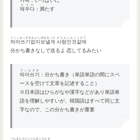
가득
：いっぱいに
ちうだ
채우다
：満たす
とぅぃおっすぎおぷしぼねるっけ
さらんいんごっかて
띄어쓰기없이보낼게
사랑인것같애
分かち書きなしで送るよ 恋してるみたい
てぃおすぎ
띄어쓰기
：分かち書き（単語単語の間にスペ
ースを空けて文章を記述すること）
※日本語はひらがなや漢字などがあり単語単
語を理解しやすいが、韓国語はすべて同じ文
字なので、この分かち書きが重要
ぺんまんそにじゃんみこちゅる