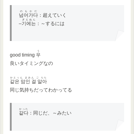
のもかだ
넘어가다
：超えていく
ぎえぬん
–
기에는
：～するには
う
good timing
우
良いタイミングなの
かとぅん まみん ご らら
같은 맘인 걸 알아
同じ気持ちだってわかってる
かった
같다
：同じだ、～みたい