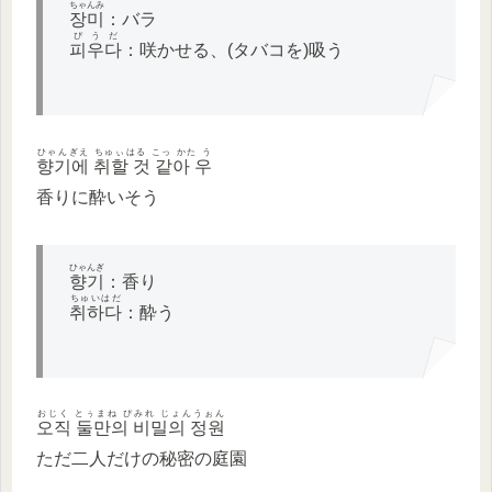
ちゃんみ
장미
：バラ
ぴうだ
피우다
：咲かせる、(タバコを)吸う
ひゃんぎえ ちゅぃはる こっ かた う
향기에 취할 것 같아 우
香りに酔いそう
ひゃんぎ
향기
：香り
ちゅいはだ
취하다
：酔う
おじく とぅまね ぴみれ じょんうぉん
오직 둘만의 비밀의 정원
ただ二人だけの秘密の庭園