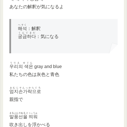
あなたの解釈が気になるよ
へそく
해석
：解釈
くんぐまだ
궁금하다
：気になる
うりえ せぐん
우리의 색은
gray and blue
私たちの色は灰色と青色
おむじそんっからぐろ
엄지손가락으로
親指で
まるぷんそぬる とぅぃうぉ
말풍선을 띄워
吹き出しを浮かべる