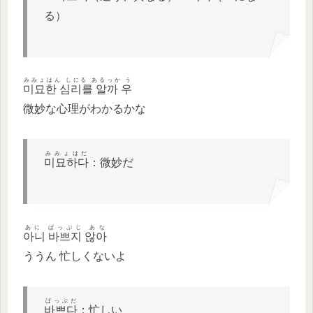
る）
みみょはん しにる あるっか う
미묘한 심리를 알까 우
微妙な心理がわかるかな
みみょはだ
미묘하다
：微妙だ
あに ぱっぷじ あな
아니 바쁘지 않아
ううん 忙しくないよ
ぱっぷだ
바쁘다
：忙しい