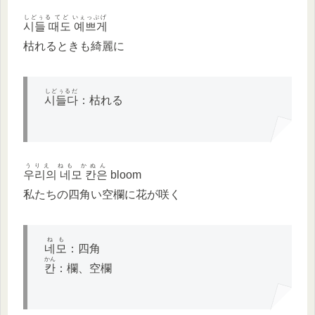
しどぅる てど いぇっぷげ
시들 때도 예쁘게
枯れるときも綺麗に
しどぅるだ
시들다
：枯れる
うりえ ねも かぬん
우리의 네모 칸은
bloom
私たちの四角い空欄に花が咲く
ねも
네모
：四角
かん
칸
：欄、空欄