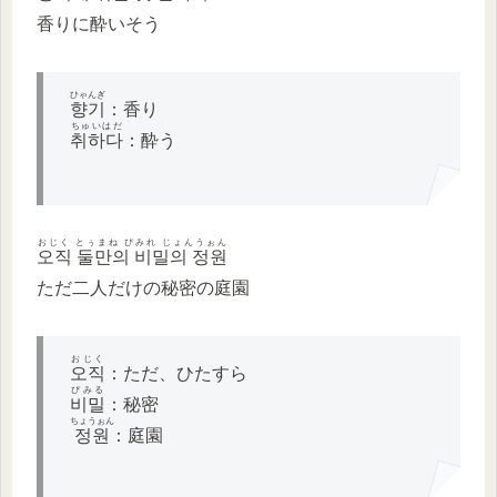
香りに酔いそう
ひゃんぎ
향기
：香り
ちゅいはだ
취하다
：酔う
おじく とぅまね ぴみれ じょんうぉん
오직 둘만의 비밀의 정원
ただ二人だけの秘密の庭園
おじく
오직
：ただ、ひたすら
ぴみる
비밀
：秘密
ちょうぉん
정원
：庭園