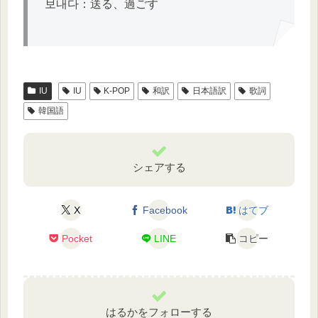
보내다
：送る、過ごす
IU
IU
K-POP
和訳
日本語訳
歌詞
韓国語
シェアする
X
Facebook
はてブ
Pocket
LINE
コピー
はるかをフォローする