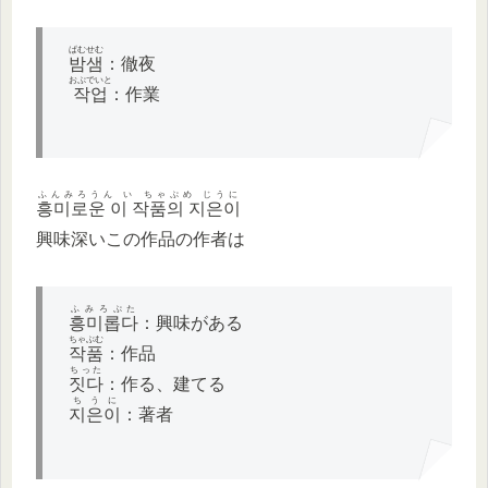
ぱむせむ
밤샘
：徹夜
おぷでいと
작업
：作業
ふんみろうん い ちゃぷめ じうに
흥미로운 이 작품의 지은이
興味深いこの作品の作者は
ふみろぷた
흥미롭다
：興味がある
ちゃぶむ
작품
：作品
ちった
짓다
：作る、建てる
ちうに
지은이
：著者