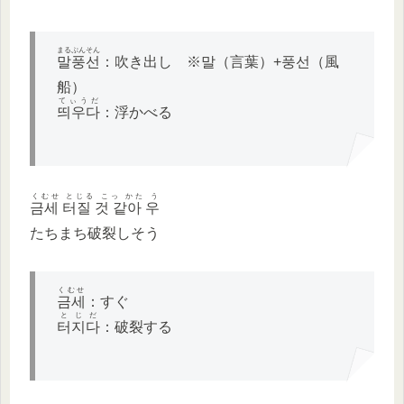
まるぷんそん
말풍선
：吹き出し ※말（言葉）+풍선（風
船）
てぃうだ
띄우다
：浮かべる
くむせ とじる こっ かた う
금세 터질 것 같아 우
たちまち破裂しそう
くむせ
금세
：すぐ
とじだ
터지다
：破裂する