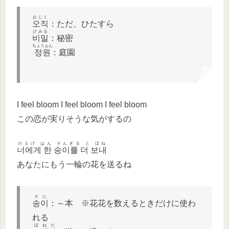
おじく
오직
：ただ、ひたすら
ぴみる
비밀
：秘密
ちょうぉん
정원
：庭園
I feel bloom I feel bloom I feel bloom
この恋が実りそうな気がするの
のえげ はん そんぎる と ぼね
너에게 한 송이를 더 보내
あなたにもう一輪の花を送るね
そに
송이
：～本 ※花花を数えるときだけに使わ
れる
ぽねだ