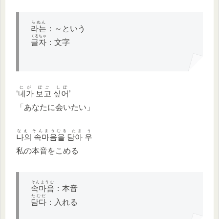
らぬん
라는
：～という
くるちゃ
글자
：文字
にが ぽご しぽ
‘
네가 보고 싶어
’
「あなたに会いたい」
なえ そんまうむる たま う
나의 속마음을 담아 우
私の本音をこめる
そんまうむ
속마음
：本音
たむだ
담다
：入れる