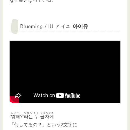
な作品となっている。
Blueming / IU アイユ 아이유
むぉへ
らぬん どぅ ぐるちゃえ
‘
뭐해
?‘
라는 두 글자에
「何してるの？」という2文字に