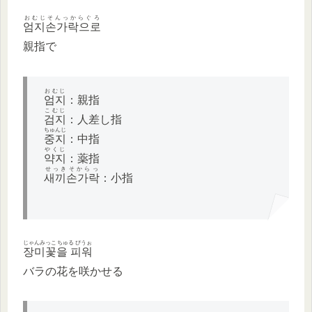
おむじそんっからぐろ
엄지손가락으로
親指で
おむじ
엄지
：親指
こむじ
검지
：人差し指
ちゅんじ
중지
：中指
やくじ
약지
：薬指
せっきそからっ
새끼손가락
：小指
じゃんみっこちゅる ぴうぉ
장미꽃을 피워
バラの花を咲かせる