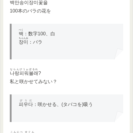
백만송이장미꽃을
100本のバラの花を
ぺく
백
：数字100、白
ちゃんみ
장미
：バラ
ならんぴうぉぼるれ
나랑피워볼래
?
私と咲かせてみない？
ぴうだ
피우다
：咲かせる、(タバコを)吸う
こんにぺ せぐん