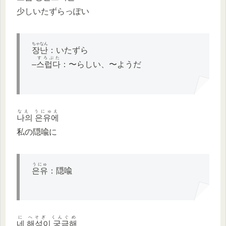
少しいたずらっぽい
ちゃなん
장난
：いたずら
すろぷた
–
스럽다
：〜らしい、〜ようだ
なえ うにゅえ
나의 은유에
私の隠喩に
うにゅ
은유
：隠喩
に へそぎ くんぐめ
네 해석이 궁금해