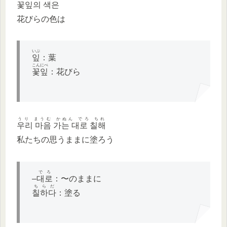
꽃잎의 색은
花びらの色は
いぷ
잎
：葉
こんにぺ
꽃잎
：花びら
うり まうむ かぬん でろ ちれ
우리 마음 가는 대로 칠해
私たちの思うままに塗ろう
でろ
–
대로
：〜のままに
ちらだ
칠하다
：塗る