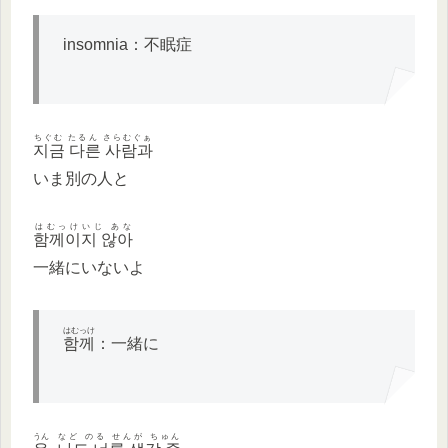
insomnia：不眠症
ちぐむ たるん さらむぐぁ
지금 다른 사람과
いま別の人と
はむっけいじ あな
함께이지 않아
一緒にいないよ
はむっけ
함께
：一緒に
うん
など のる せんが ちゅん