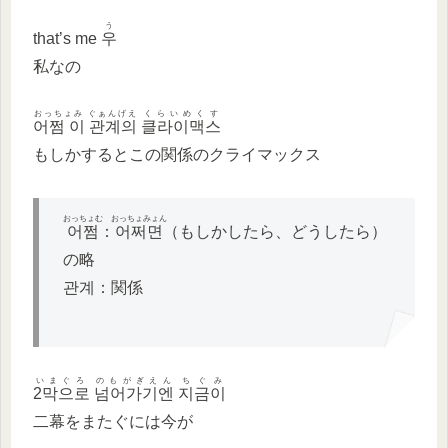
う
that’s me
우
私なの
おっちょみ ぐぁんげえ
くらいめくす
어쩜 이 관계의
클라이맥스
もしかするとこの関係のクライマックス
おっちょむ
おっちょみょん
어쩜
：
어쩌면
（もしかしたら、どうしたら）
の略
관계：関係
いまぐろ のもがぎえん
ちぐみ
2막으로 넘어가기엔
지금이
二幕をまたぐには今が