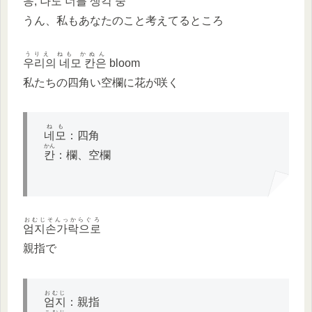
응
,
나도 너를 생각 중
うん、私もあなたのこと考えてるところ
うりえ ねも かぬん
우리의 네모 칸은
bloom
私たちの四角い空欄に花が咲く
ねも
네모
：四角
かん
칸
：欄、空欄
おむじそんっからぐろ
엄지손가락으로
親指で
おむじ
엄지
：親指