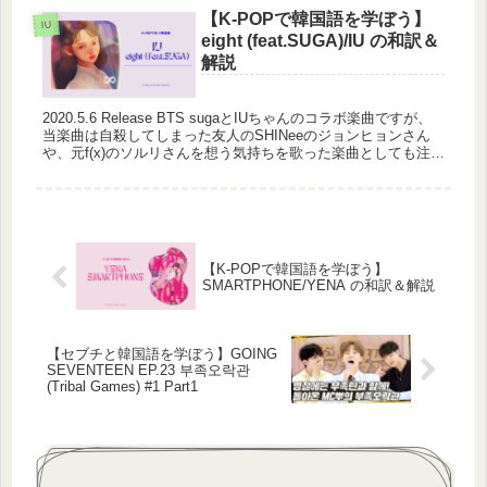
【K-POPで韓国語を学ぼう】
IU
eight (feat.SUGA)/IU の和訳＆
解説
2020.5.6 Release BTS sugaとIUちゃんのコラボ楽曲ですが、
当楽曲は自殺してしまった友人のSHINeeのジョンヒョンさん
や、元f(x)のソルリさんを想う気持ちを歌った楽曲としても注目
されていましたね。 eight (f...
【K-POPで韓国語を学ぼう】
SMARTPHONE/YENA の和訳＆解説
【セブチと韓国語を学ぼう】GOING
SEVENTEEN EP.23 부족오락관
(Tribal Games) #1 Part1