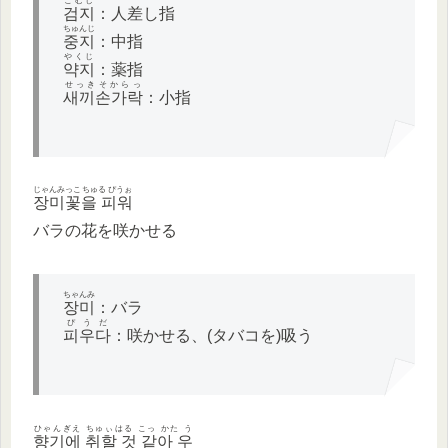
こむじ
검지
：人差し指
ちゅんじ
중지
：中指
やくじ
약지
：薬指
せっきそからっ
새끼손가락
：小指
じゃんみっこちゅる ぴうぉ
장미꽃을 피워
バラの花を咲かせる
ちゃんみ
장미
：バラ
ぴうだ
피우다
：咲かせる、(タバコを)吸う
ひゃんぎえ ちゅぃはる こっ かた う
향기에 취할 것 같아 우