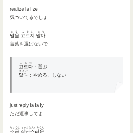
realize la lize
気づいてるでしょ
まる こるじ まら
말을 고르지 말아
言葉を選ばないで
こるだ
고르다
：選ぶ
まるだ
말다
：やめる、しない
just reply la la ly
ただ返事してよ
ちょぐむ ちゃんなんすろうん
조금 장난스러운