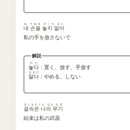
ね そぬる のっち まら
내 손을 놓지 말아
私の手を放さないで
解説
のた
놓다
：置く、放す、手放す
まるだ
말다
：やめる、しない
きょるそぐん なえ むぎ
결속은 나의 무기
結束は私の武器