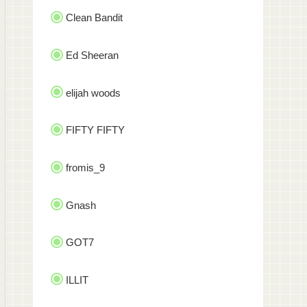
Clean Bandit
Ed Sheeran
elijah woods
FIFTY FIFTY
fromis_9
Gnash
GOT7
ILLIT