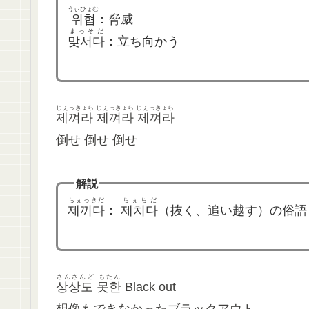
うぃひょむ
위협
：脅威
まっそだ
맞서다
：立ち向かう
じぇっきょら じぇっきょら じぇっきょら
제껴라 제껴라 제껴라
倒せ 倒せ 倒せ
解説
ちぇっきだ
ちぇちだ
제끼다
：
제치다
（抜く、追い越す）の俗語
さんさんど もたん
상상도 못한
Black out