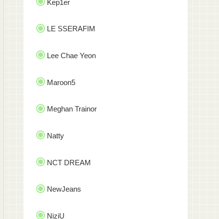
Kep1er
LE SSERAFIM
Lee Chae Yeon
Maroon5
Meghan Trainor
Natty
NCT DREAM
NewJeans
NiziU