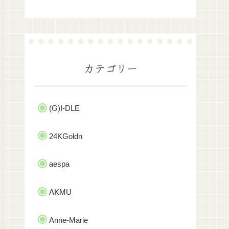
カテゴリー
(G)I-DLE
24KGoldn
aespa
AKMU
Anne-Marie