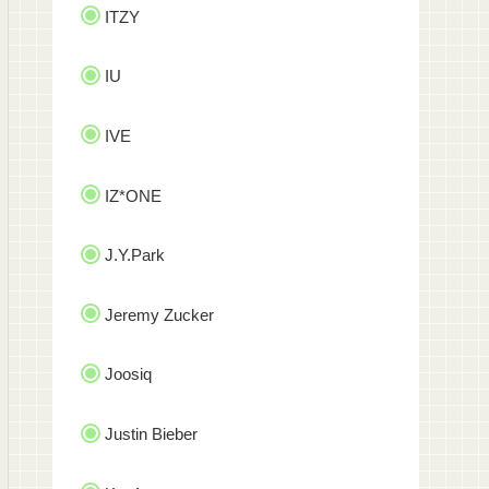
ITZY
IU
IVE
IZ*ONE
J.Y.Park
Jeremy Zucker
Joosiq
Justin Bieber