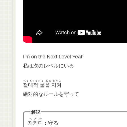
I’m on the Next Level Yeah
私は次のレベルにいる
ちょるってじょ るる じきょ
절대적 룰을 지켜
絶対的なルールを守って
解説
ちぎだ
지키다
：守る