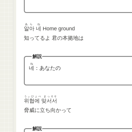
あら ね
알아 네
Home ground
知ってるよ 君の本拠地は
解説
ね
네
：あなたの
うぃひょべ まっそそ
위협에 맞서서
脅威に立ち向かって
解説