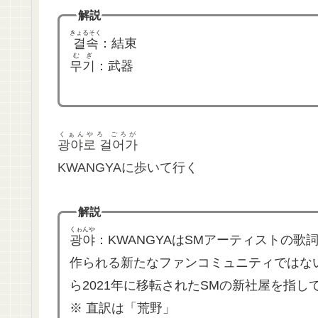
解説
きょるそく
결속
：結束
むぎ
무기
：武器
くぁんやろ ごろが
광야로 걸어가
KWANGYAに歩いて行く
解説
くゎんや
광야
：KWANGYAはSMアーティストの
作られる新たなファンコミュニティではな
ら2021年に移転されたSMの新社屋を指
※ 直訳は「荒野」