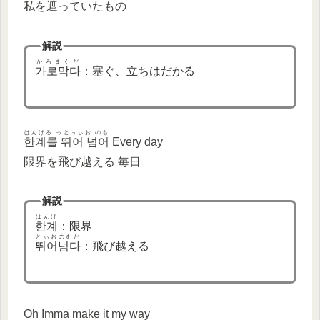
私を遮っていたもの
解説
かろまくだ
가로막다
：塞ぐ、立ちはだかる
はんげる っとぅぃお のも
한계를 뛰어 넘어
Every day
限界を飛び越える 毎日
解説
はんげ
한계
：限界
とぃおのむだ
뛰어넘다
：飛び越える
Oh Imma make it my way