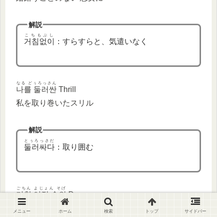
解説
こちもぷし
거침없이
：すらすらと、気遣いなく
なる どぅろっさん
나를 둘러싼
Thrill
私を取り巻いたスリル
解説
とぅろっさだ
둘러싸다
：取り囲む
ごちん よじょん そげ
거친 여정 속의
Drama
激しい旅の中のドラマ
メニュー
ホーム
検索
トップ
サイドバー