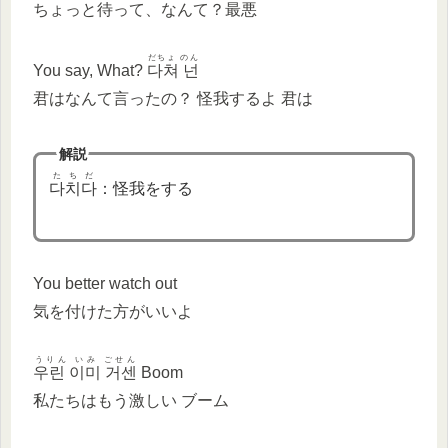
ちょっと待って、なんて？最悪
だちょ のん
You say, What?
다쳐 넌
君はなんて言ったの？ 怪我するよ 君は
解説
たちだ
다치다
：怪我をする
You better watch out
気を付けた方がいいよ
うりん いみ ごせん
우린 이미 거센
Boom
私たちはもう激しい ブーム