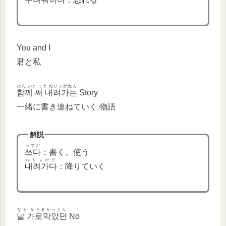
You and I
君と私
はんっけ っそ ねりょがぬん
함께 써 내려가는
Story
一緒に書き連ねていく 物語
解説
っすだ
쓰다
：書く、使う
ねりょかだ
내려가다
：降りていく
なる がろまがっとん
날 가로막았던
No