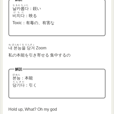
なるかろぷた
날카롭다
：鋭い
ぴちだ
비치다
：映る
Toxic：有毒の、有害な
ね ぼんぬぐる だんぎょ
내 본능을 당겨
Zoom
私の本能を引き寄せる 集中するの
解説
ぽぬん
본능
：本能
たんぎだ
당기다
：引く
Hold up, What? Oh my god