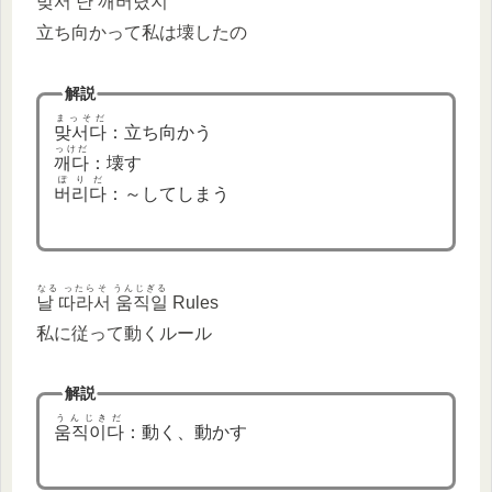
맞서 난 깨버렸지
立ち向かって私は壊したの
解説
まっそだ
맞서다
：立ち向かう
っけだ
깨다
：壊す
ぽりだ
버리다
：～してしまう
なる ったらそ うんじぎる
날 따라서 움직일
Rules
私に従って動くルール
解説
うんじきだ
움직이다
：動く、動かす