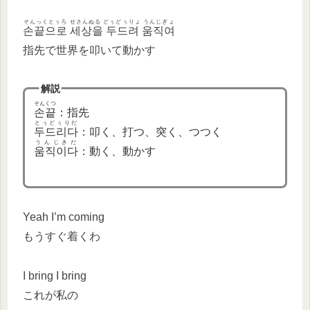
そんっくとぅろ せさんぬる どぅどぅりょ うんじぎょ
손끝으로 세상을 두드려 움직여
指先で世界を叩いて動かす
解説
そんくつ
손끝
：指先
とぅどぅりだ
두드리다
：叩く、打つ、突く、つつく
うんじきだ
움직이다
：動く、動かす
Yeah I’m coming
もうすぐ着くわ
I bring I bring
これが私の