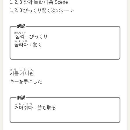
1, 2, 3
깜짝 놀랄 다음
Scene
1, 2, 3 びっくり驚く次のシーン
解説
かんちゃっ
깜짝
：びっくり
のるらだ
놀라다
：驚く
きる ごもじん
키를 거머쥔
キーを手にした
解説
こもじゅだ
거머쥐다
：勝ち取る