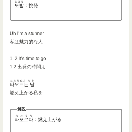
とばる
도발
：挑発
Uh I’m a stunner
私は魅力的な人
1, 2 It’s time to go
1,2 出発の時間よ
たおるぬん なる
타오르는 날
燃え上がる私を
解説
たおるだ
타오르다
：燃え上がる