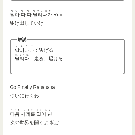
たら だ だ だりょなが
달아 다 다 달려나가
Run
駆け出していけ
解説
たらなだ
달아나다
：逃げる
たるりだ
달리다
：走る、駆ける
Go Finally Ra ta ta ta
ついに行くわ
たうむ せげる よろ なん
다음 세계를 열어 난
次の世界を開くよ 私は