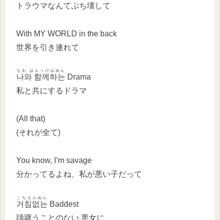
トラウマなんてぶち壊して
With MY WORLD in the back
世界を引き連れて
なわ はんっけはぬん
나와 함께하는
Drama
私と共にするドラマ
(All that)
(それが全て)
You know, I’m savage
分かってるよね、私が悪い子だって
こちもんぬん
거침없는
Baddest
躊躇うことのない 悪女に