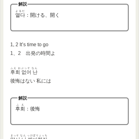
解説
よるだ
열다
：開ける、開く
1, 2 It’s time to go
1、2 出発の時間よ
ふえ おぷっそ なん
후회 없어 난
後悔はない 私には
解説
ふえ
후회
：後悔
まっそ なん っけぼりょっち