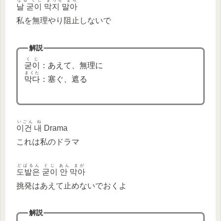
なる ぐじ まっち まら
날 굳이 막지 말아
私を無理やり阻止しないで
解説
くじ
굳이
：あえて、無理に
まくた
막다
：塞ぐ、遮る
いごん ね
이건 내
Drama
これは私のドラマ
どばるん ぐじ あん まが
도발은 굳이 안 막아
挑発はあえて止めないでおくよ
解説