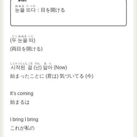
ぬぬる とぅだ
눈을 뜨다
：目を開ける
とぅ ぬぬる っと
(
두 눈을 떠
)
(両目を開ける)
しじゃっとぇん ごる
のん
あら
시작된 걸
(
넌
)
알아
(Now)
始まったことに (君は) 気づいてる (今)
It’s coming
始まるは
I bring I bring
これが私の