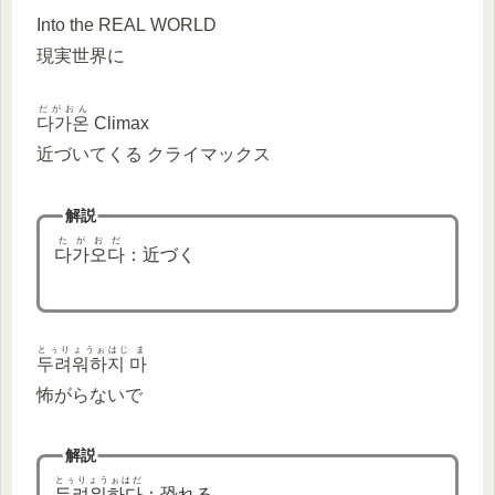
Into the REAL WORLD
現実世界に
だがおん
다가온
Climax
近づいてくる クライマックス
解説
たがおだ
다가오다
：近づく
とぅりょうぉはじ ま
두려워하지 마
怖がらないで
解説
とぅりょうぉはだ
두려워하다
：恐れる