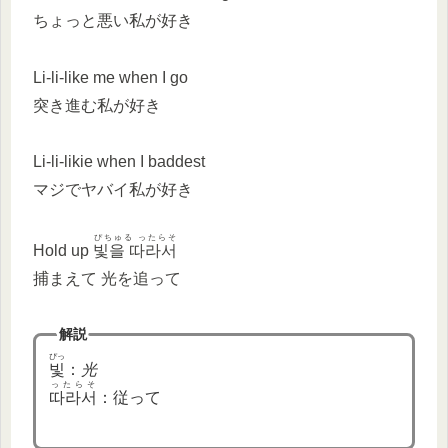
ちょっと悪い私が好き
Li-li-like me when I go
突き進む私が好き
Li-li-likie when I baddest
マジでヤバイ私が好き
ぴちゅる ったらそ
Hold up
빛을 따라서
捕まえて 光を追って
解説
ぴっ
빛
：
光
ったらそ
따라서
：従って