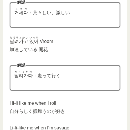
解説
こせだ
거세다
：荒々しい、激しい
たるりょかご いっそ
달려가고 있어
Vroom
加速している 開花
解説
たりょかだ
달려가다
：走って行く
I li-li like me when I roll
自分らしく振舞うのが好き
Li-li-like me when I’m savage