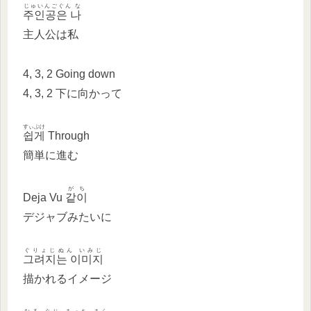
じゅいんごぐん な
주인공은 나
主人公は私
4, 3, 2 Going down
4, 3, 2 下に向かって
すぃぷけ
쉽게
Through
簡単に進む
がち
Deja Vu
같이
デジャブみたいに
ぐりょじぬん いみじ
그려지는 이미지
描かれるイメージ