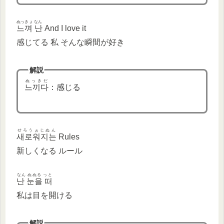
ぬっきょ なん
느껴 난
And I love it
感じてる 私 そんな瞬間が好き
解説
ぬっきだ
느끼다
：感じる
せろうぉじぬん
새로워지는
Rules
新しくなる ルール
なん ぬぬる っと
난 눈을 떠
私は目を開ける
解説