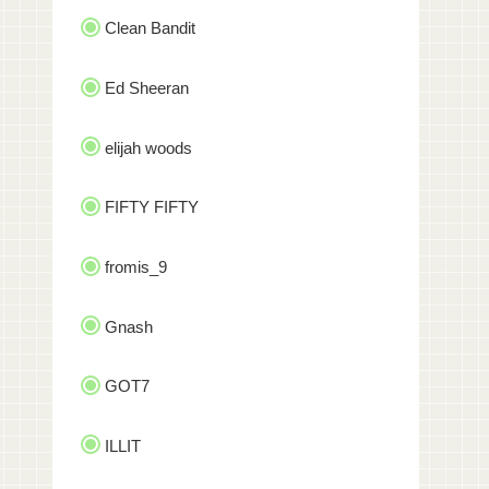
Clean Bandit
Ed Sheeran
elijah woods
FIFTY FIFTY
fromis_9
Gnash
GOT7
ILLIT