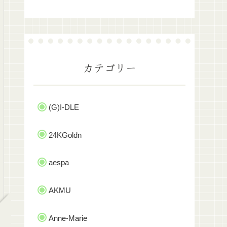
カテゴリー
(G)I-DLE
24KGoldn
aespa
AKMU
Anne-Marie