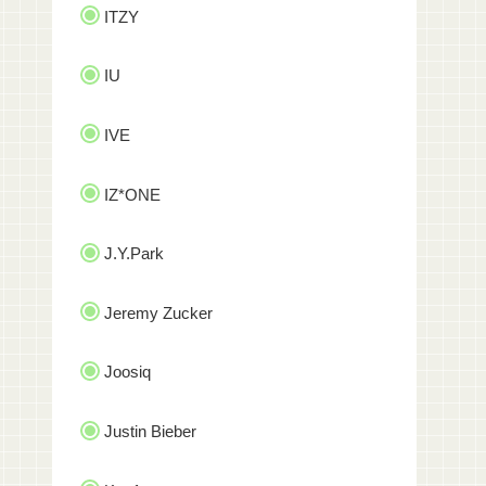
ITZY
IU
IVE
IZ*ONE
J.Y.Park
Jeremy Zucker
Joosiq
Justin Bieber