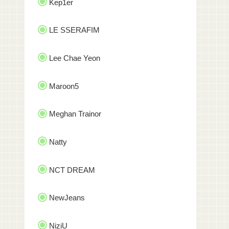
Kep1er
LE SSERAFIM
Lee Chae Yeon
Maroon5
Meghan Trainor
Natty
NCT DREAM
NewJeans
NiziU