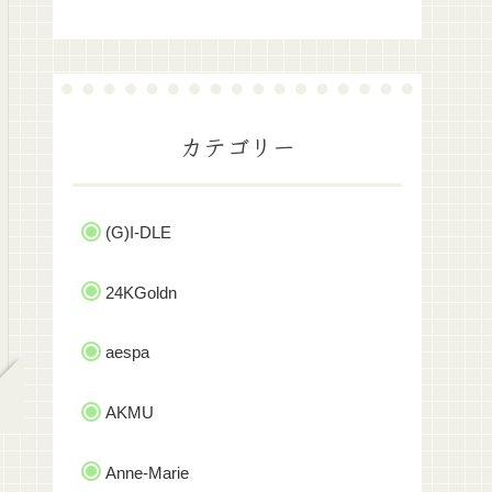
カテゴリー
(G)I-DLE
24KGoldn
aespa
AKMU
Anne-Marie