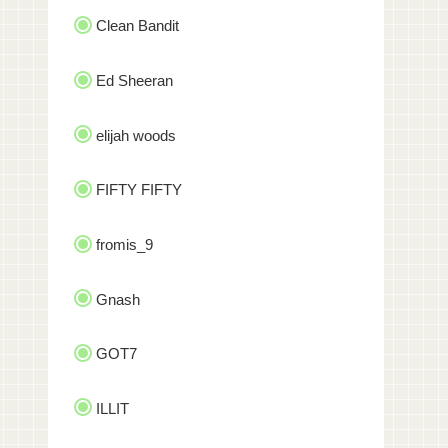
Clean Bandit
Ed Sheeran
elijah woods
FIFTY FIFTY
fromis_9
Gnash
GOT7
ILLIT