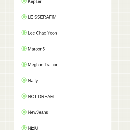
Kep1er
LE SSERAFIM
Lee Chae Yeon
Maroon5
Meghan Trainor
Natty
NCT DREAM
NewJeans
NiziU