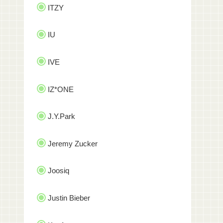
ITZY
IU
IVE
IZ*ONE
J.Y.Park
Jeremy Zucker
Joosiq
Justin Bieber