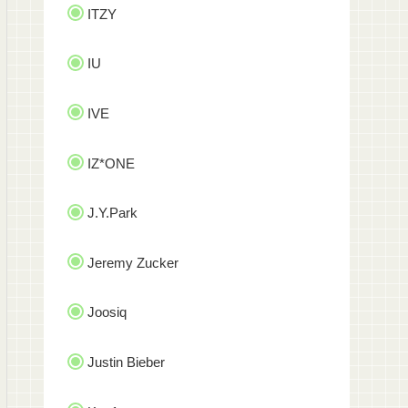
ITZY
IU
IVE
IZ*ONE
J.Y.Park
Jeremy Zucker
Joosiq
Justin Bieber