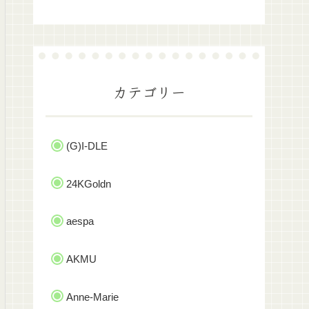
カテゴリー
(G)I-DLE
24KGoldn
aespa
AKMU
Anne-Marie