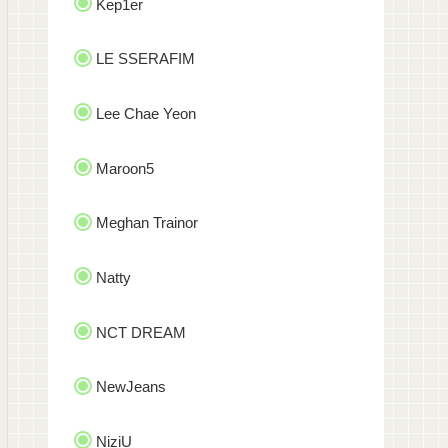
Kep1er
LE SSERAFIM
Lee Chae Yeon
Maroon5
Meghan Trainor
Natty
NCT DREAM
NewJeans
NiziU