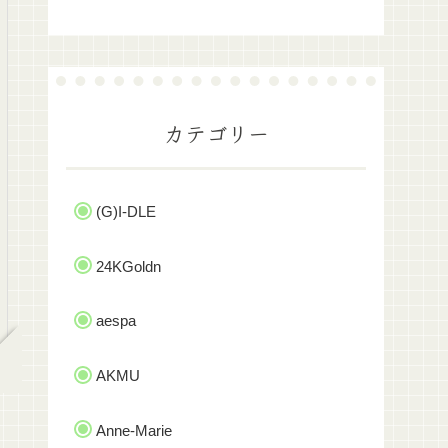
カテゴリー
(G)I-DLE
24KGoldn
aespa
AKMU
Anne-Marie