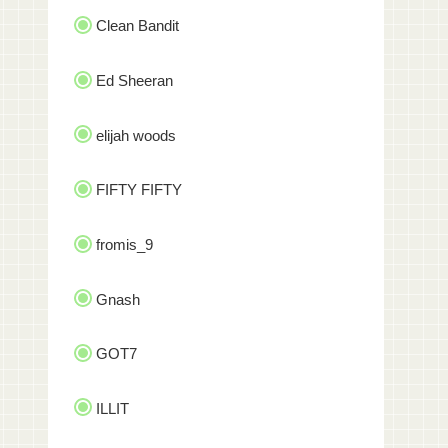
Clean Bandit
Ed Sheeran
elijah woods
FIFTY FIFTY
fromis_9
Gnash
GOT7
ILLIT