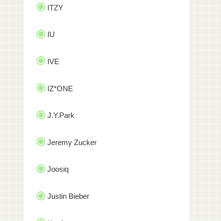
ITZY
IU
IVE
IZ*ONE
J.Y.Park
Jeremy Zucker
Joosiq
Justin Bieber