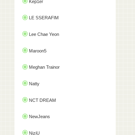
Kep1er
LE SSERAFIM
Lee Chae Yeon
Maroon5
Meghan Trainor
Natty
NCT DREAM
NewJeans
NiziU