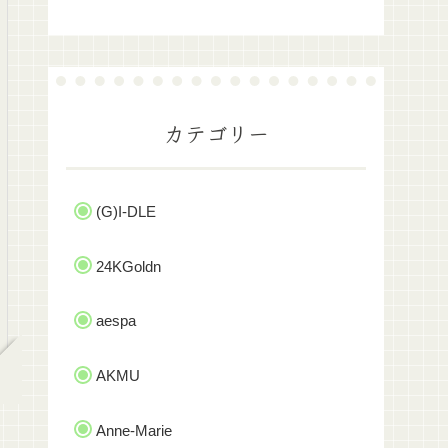
カテゴリー
(G)I-DLE
24KGoldn
aespa
AKMU
Anne-Marie