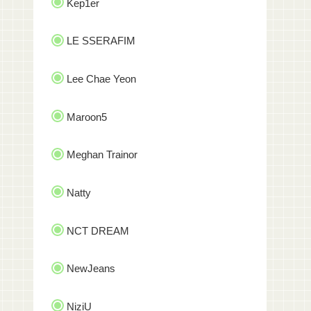
Kep1er
LE SSERAFIM
Lee Chae Yeon
Maroon5
Meghan Trainor
Natty
NCT DREAM
NewJeans
NiziU