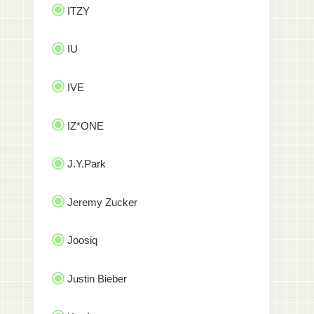
ITZY
IU
IVE
IZ*ONE
J.Y.Park
Jeremy Zucker
Joosiq
Justin Bieber