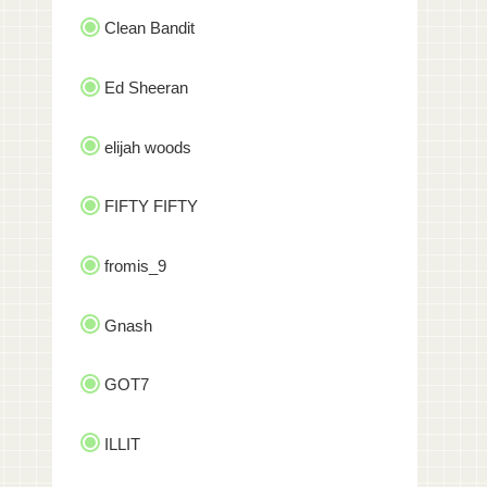
Clean Bandit
Ed Sheeran
elijah woods
FIFTY FIFTY
fromis_9
Gnash
GOT7
ILLIT