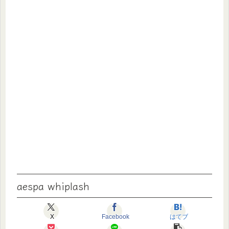
aespa whiplash
X
Facebook
はてブ