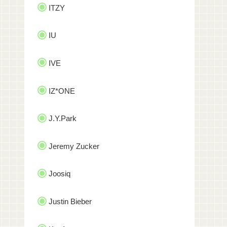
ITZY
IU
IVE
IZ*ONE
J.Y.Park
Jeremy Zucker
Joosiq
Justin Bieber