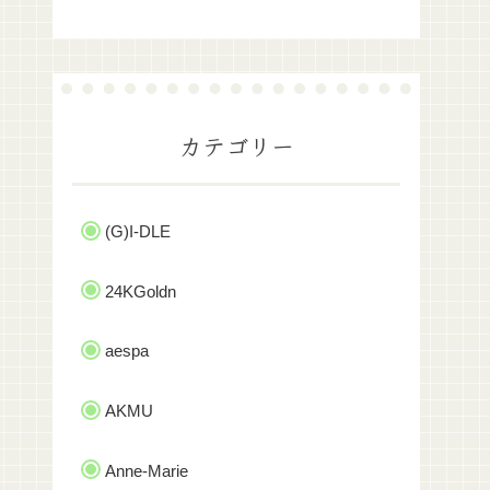
カテゴリー
(G)I-DLE
24KGoldn
aespa
AKMU
Anne-Marie