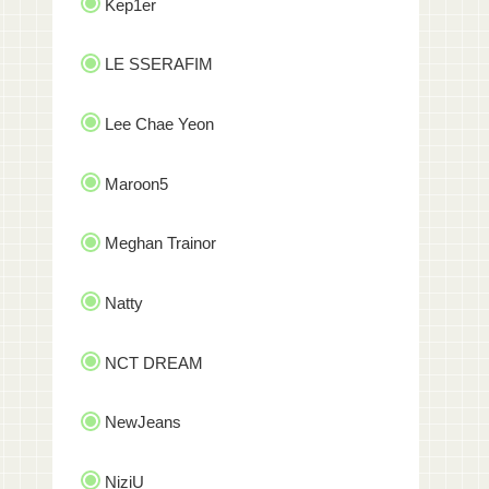
Kep1er
LE SSERAFIM
Lee Chae Yeon
Maroon5
Meghan Trainor
Natty
NCT DREAM
NewJeans
NiziU