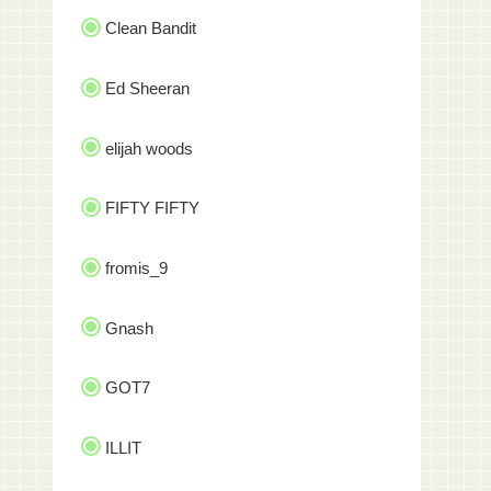
Clean Bandit
Ed Sheeran
elijah woods
FIFTY FIFTY
fromis_9
Gnash
GOT7
ILLIT