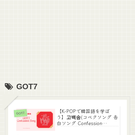
GOT7
【K-POPで韓国語を学ぼ
GOT7
う】고백송(コベクソング 告
白ソング Confession
Song)/GOT7 の和訳＆解説