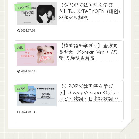
【K-POPで韓国語を学ぼ
少女時代
う】To. X/TAEYOEN (태연)
の和訳＆解説
2024.07.09
【韓国語を学ぼう】全方向
乃紫
美少女（Korean Ver.）/乃
紫 の和訳＆解説
2024.06.18
【K-POPで韓国語を学ぼ
aespa
う】Savage/aespa のカナ
ルビ・歌詞・日本語歌詞・
和訳
2024.06.14