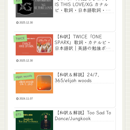
XG
IS THIS LOVE/XG カナル
ビ・歌詞・日本語歌詞・和
訳
2025.12.30
【和訳】TWICE「ONE
TWICE
SPARK」歌詞・カナルビ・
日本語訳｜英語の勉強ポイ
ントも解説！
2025.12.30
【和訳＆解説】24/7,
elijah woods
365/elijah woods
2024.11.07
【和訳＆解説】Too Sad To
BTS
Dance/Jungkook