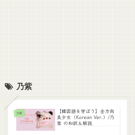
乃紫
【韓国語を学ぼう】全方向
乃紫
美少女（Korean Ver.）/乃
紫 の和訳＆解説